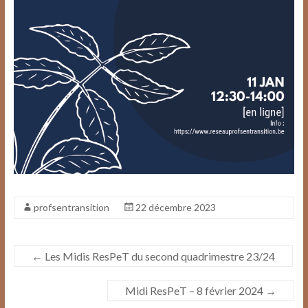
profsentransition
22 décembre 2023
←
Les Midis ResPeT du second quadrimestre 23/24
Midi ResPeT – 8 février 2024
→